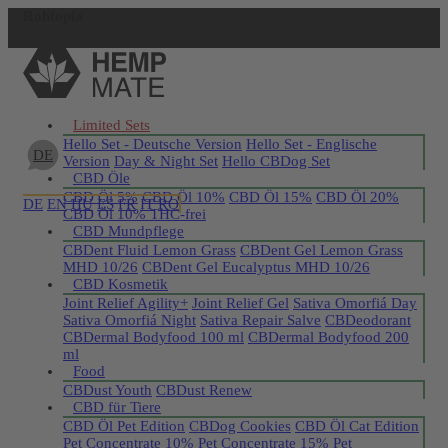
Rohtopia
Jetzt registrieren
Limited Sets
Hello Set - Deutsche Version
Hello Set - Englische
DE
Version
Day & Night Set
Hello CBDog Set
CBD Öle
CBD Öl 5%
CBD Öl 10%
CBD Öl 15%
CBD Öl 20%
DE
EN
HU
ES
FR
IT
RO
CBD Öl 10% THC-frei
CBD Mundpflege
CBDent Fluid Lemon Grass
CBDent Gel Lemon Grass
MHD 10/26
CBDent Gel Eucalyptus MHD 10/26
CBD Kosmetik
Joint Relief Agility+
Joint Relief Gel
Sativa Omorfiá Day
Sativa Omorfiá Night
Sativa Repair Salve
CBDeodorant
CBDermal Bodyfood 100 ml
CBDermal Bodyfood 200
ml
Food
CBDust Youth
CBDust Renew
CBD für Tiere
CBD Öl Pet Edition
CBDog Cookies
CBD Öl Cat Edition
Pet Concentrate 10%
Pet Concentrate 15%
Pet