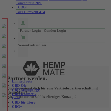
Concentrate 20%
CBG+
CoFIT Prevent 4+4
Partner Login
Kunden Login
Warenkorb ist leer
Partner werden.
Limited Sets
CBD Öle
Du interessierst dich für eine Vertriebspartnerschaft mit
CBD Mundpflege
HempMate?
CBD Kosmetik
Wir liefern dir ein schlüsselfertiges Konzept!
Food
CBD für Tiere
CBG+